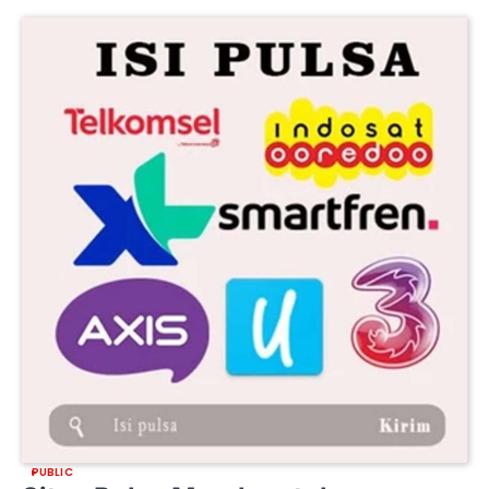
PUBLIC