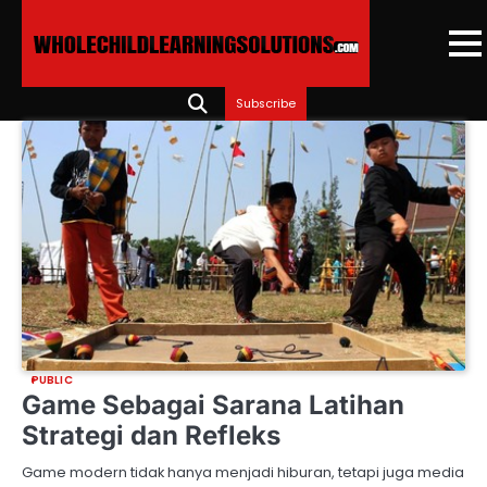
Skip
to
content
Subscribe
PUBLIC
Game Sebagai Sarana Latihan
Strategi dan Refleks
Game modern tidak hanya menjadi hiburan, tetapi juga media